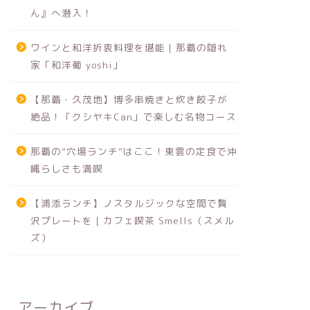
ん』へ潜入！
ワインと和洋折衷料理を堪能｜那覇の隠れ
家「和洋葡 yoshi」
【那覇・久茂地】博多串焼きと炊き餃子が
絶品！「クシヤキCan」で楽しむ名物コース
那覇の“穴場ランチ”はここ！東雲の定食で沖
縄らしさも満喫
【浦添ランチ】ノスタルジックな空間で贅
沢プレートを｜カフェ喫茶 Smells（スメル
ズ）
アーカイブ