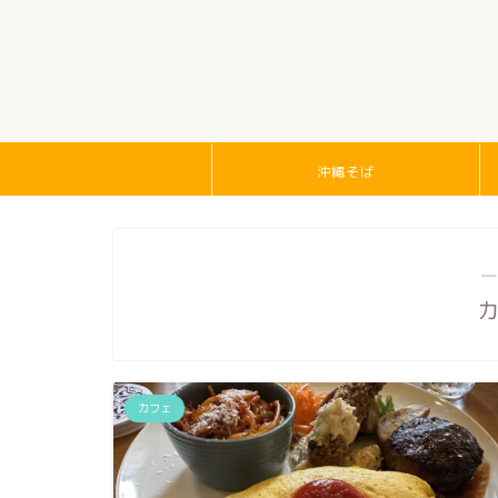
沖縄そば
―
カフェ