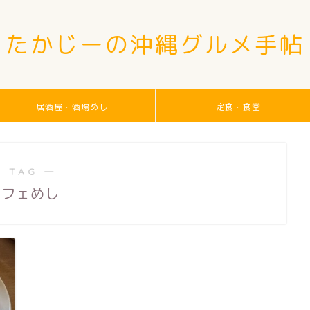
たかじーの沖縄グルメ手帖
居酒屋・酒場めし
定食・食堂
 TAG ―
カフェめし