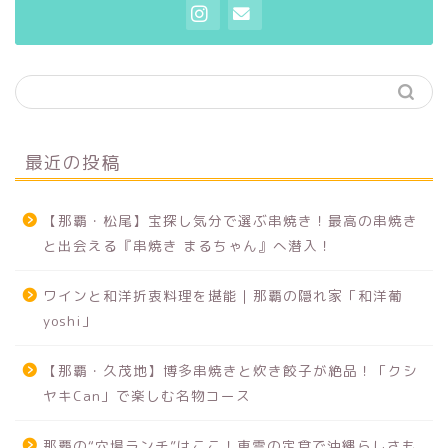
居酒屋・酒場めし
定食・食堂
スパイスカレー
最近の投稿
寿司・和食
【那覇・松尾】宝探し気分で選ぶ串焼き！最高の串焼き
と出会える『串焼き まるちゃん』へ潜入！
各国料理
ワインと和洋折衷料理を堪能｜那覇の隠れ家「和洋葡
那覇グルメ
yoshi」
沖縄本島南部グルメ
【那覇・久茂地】博多串焼きと炊き餃子が絶品！「クシ
ヤキCan」で楽しむ名物コース
沖縄本島中部グルメ
那覇の“穴場ランチ”はここ！東雲の定食で沖縄らしさも