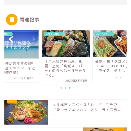
関連記事
イスカレー
スパイスカレー
スパイスカレー
【大人気の弁当屋】那
那覇・曙「タコスプ
覇在住がおすすめ!!国
覇・上間「宮城スーパ
（TACO SPOON）
通り近くのランチまと
ー」のうちなー弁当を食
コライス・チキ...
（禁煙店舗）
べて...
2020年9
2018年11月12日
2020年8月31日
＜沖縄市＞スパイスカレーパルミラで
「骨つきチキンカレーとタコライス風キ
ー...