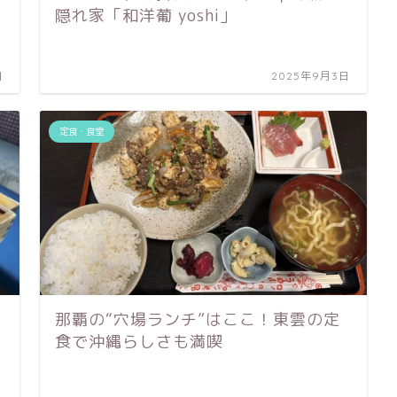
隠れ家「和洋葡 yoshi」
日
2025年9月3日
定食・食堂
那覇の“穴場ランチ”はここ！東雲の定
食で沖縄らしさも満喫