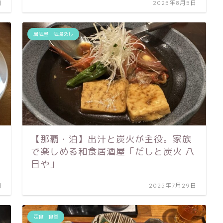
日
2025年8月5日
居酒屋・酒場めし
【那覇・泊】出汁と炭火が主役。家族
で楽しめる和食居酒屋「だしと炭火 八
日や」
日
2025年7月29日
定食・食堂