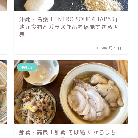
沖縄・名護「ENTRO SOUP＆TAPAS」
地元食材とガラス作品を堪能できる世
界
日
2023年1月23日
沖縄そば
那覇・高良「那覇 そば処 たからまち