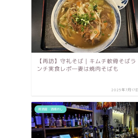
【再訪】守礼そば｜キムチ軟骨そばラ
ンチ実食レポ―妻は焼肉そばも
2025年7月17
居酒屋・酒場めし