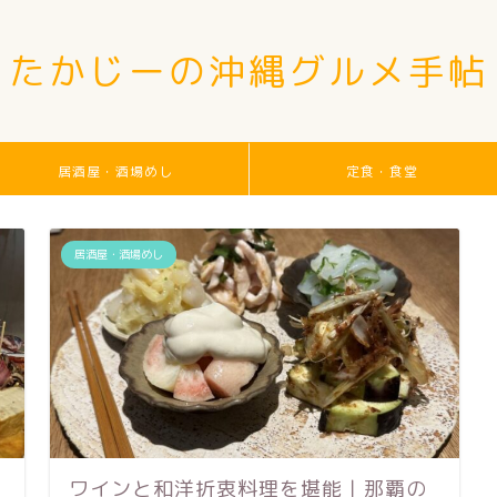
たかじーの沖縄グルメ手帖
居酒屋・酒場めし
定食・食堂
居酒屋・酒場めし
ワインと和洋折衷料理を堪能｜那覇の