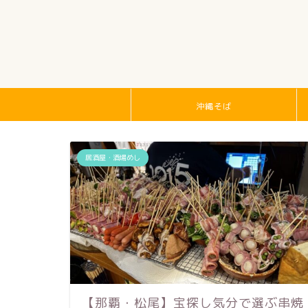
沖縄そば
居酒屋・酒場めし
【那覇・松尾】宝探し気分で選ぶ串焼