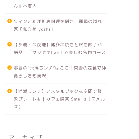
ん』へ潜入！
ワインと和洋折衷料理を堪能｜那覇の隠れ
家「和洋葡 yoshi」
【那覇・久茂地】博多串焼きと炊き餃子が
絶品！「クシヤキCan」で楽しむ名物コース
那覇の“穴場ランチ”はここ！東雲の定食で沖
縄らしさも満喫
【浦添ランチ】ノスタルジックな空間で贅
沢プレートを｜カフェ喫茶 Smells（スメル
ズ）
アーカイブ