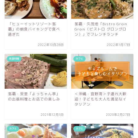
「ヒューイットリゾート那
那覇・久茂地「Bistro Groin
覇」の朝食バイキングで食べ
Groin（ビストロ グロングロ
過ぎた
ン）」でフレンチランチ
2022年10月28日
2022年1月17日
各国料理
カフェ
那覇・安里「よっちゃん亭」
＜沖縄・宜野湾＞子連れ大歓
の出張料理とお店での楽しみ
迎！子どもも大人も満足なイ
タリアン
2021年12月1日
2020年2月27日
カフェ
カフェ