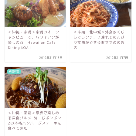
＜沖縄・糸満＞糸満のオーシ
＜沖縄・北中城＞外食家くじ
ャンビューで、ハワイアンが
らでランチ、子連れでのんび
楽しめる「Hawaiian Cafe
り食事ができるおすすめのお
Dining KOA」
店
2019年11月18日
2019年11月7日
各国料理
＜沖縄・那覇＞家族で楽しめ
る洋食グルメ!!ぬーじボンボン
Zの本格ハンバーグステーキを
食べてきた