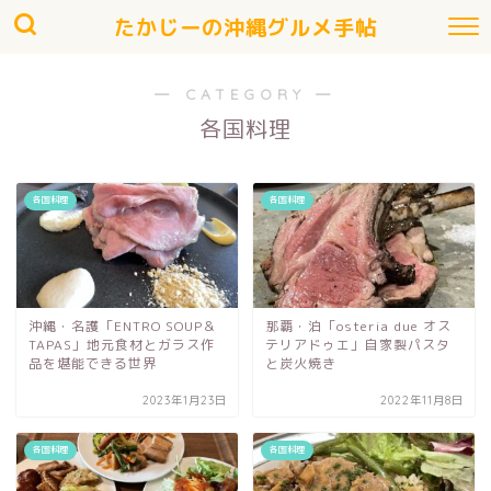
たかじーの沖縄グルメ手帖
― CATEGORY ―
各国料理
各国料理
各国料理
沖縄・名護「ENTRO SOUP＆
那覇・泊「osteria due オス
TAPAS」地元食材とガラス作
テリアドゥエ」自家製パスタ
品を堪能できる世界
と炭火焼き
2023年1月23日
2022年11月8日
各国料理
各国料理