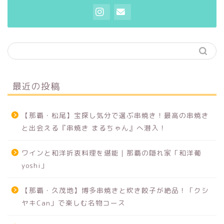
居酒屋・酒場めし
定食・食堂
スパイスカレー
最近の投稿
寿司・和食
【那覇・松尾】宝探し気分で選ぶ串焼き！最高の串焼き
と出会える『串焼き まるちゃん』へ潜入！
各国料理
ワインと和洋折衷料理を堪能｜那覇の隠れ家「和洋葡
那覇グルメ
yoshi」
沖縄本島南部グルメ
【那覇・久茂地】博多串焼きと炊き餃子が絶品！「クシ
ヤキCan」で楽しむ名物コース
沖縄本島中部グルメ