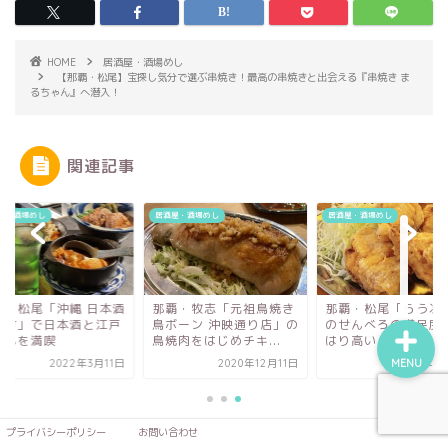
沖縄本島中部グルメ
HOME
居酒屋・酒場めし
【那覇・松尾】宝探し気分で選ぶ串焼き！最高の串焼きと出会える『串焼き ま
沖縄市
るちゃん』へ潜入！
北中城村
関連記事
北谷町
酒屋・酒場めし
居酒屋・酒場めし
居酒屋・酒場めし
沖縄本島北部グルメ
覇・牧志「元祖鳥焼き
那覇・松尾「らう次郎」
那覇・松尾「沖縄 
ボーン 沖映通り店」の
のせんべろの満足度はや
青二才」で日本酒
焼肉をはじめチキ...
はり高い
おでんを満喫
MENU
2020年12月11日
2021年1月21日
2022年
プライバシーポリシー
お問い合わせ