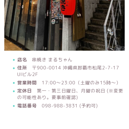
店名
串焼き まるちゃん
住所
〒900-0014 沖縄県那覇市松尾2-7-17
UIビル2F
営業時間
17:00～23:00（土曜のみ15時〜）
定休日
第一・第三日曜日、月曜の祝日 (※変更
の可能性あり。要事前確認)
電話番号
098-988-3831 (予約可)