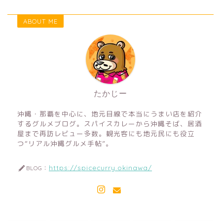
沖縄そば
ABOUT ME
居酒屋・酒場めし
定食・食堂
たかじー
スパイスカレー
沖縄・那覇を中心に、地元目線で本当にうまい店を紹介
寿司・和食
するグルメブログ。スパイスカレーから沖縄そば、居酒
屋まで再訪レビュー多数。観光客にも地元民にも役立
つ“リアル沖縄グルメ手帖”。
各国料理
https://spicecurry.okinawa/
BLOG：
那覇グルメ
沖縄本島南部グルメ