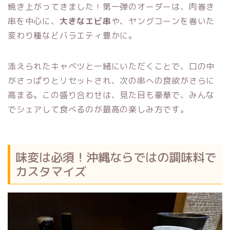
焼き上がってきました！第一弾のオーダーは、肉巻き
串を中心に、
大きなエビ串
や、ヤングコーンを巻いた
変わり種などバラエティ豊かに。
添えられたキャベツと一緒にいただくことで、口の中
がさっぱりとリセットされ、次の串への食欲がさらに
高まる。この盛り合わせは、見た目も豪華で、みんな
でシェアして食べるのが最高の楽しみ方です。
味変は必須！沖縄ならではの調味料で
カスタマイズ